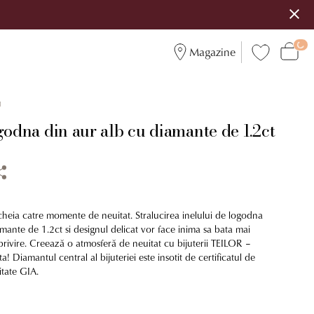
Magazine
1
godna din aur alb cu diamante de 1.2ct
cheia catre momente de neuitat. Stralucirea inelului de logodna
mante de 1.2ct si designul delicat vor face inima sa bata mai
privire. Creează o atmosferă de neuitat cu bijuterii TEILOR –
! Diamantul central al bijuteriei este insotit de certificatul de
litate GIA.