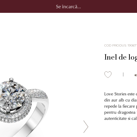
Se încarcă...
COD PRODUS
:
19067
Inel de lo
Love Stories este 
din aur alb cu dia
repede la fiecare 
pentru dragostea ta
autenticitate si ca