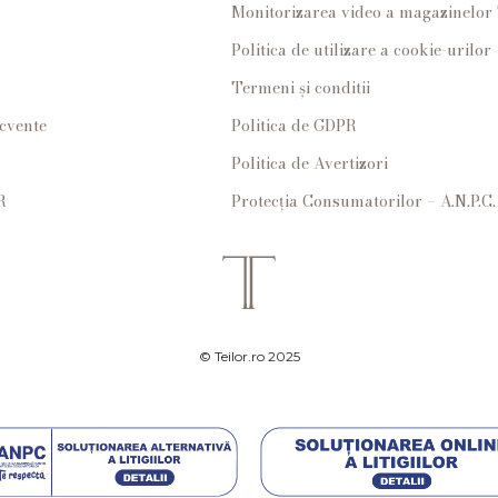
Monitorizarea video a magazinelo
Politica de utilizare a cookie-urilor
Termeni și conditii
ecvente
Politica de GDPR
Politica de Avertizori
R
Protecția Consumatorilor – A.N.P.C.
© Teilor.ro 2025