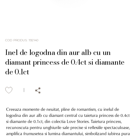
COD PRODUS
:
192140
Inel de logodna din aur alb cu un
diamant princess de 0.4ct si diamante
de 0.1ct
Creeaza momente de neuitat, pline de romantism, cu inelul de
logodna din aur alb cu diamant central cu taietura princess de 0.4ct
si diamante de 0.1ct, din colectia Love Stories. Taietura princess,
recunoscuta pentru unghiurile sale precise si reflexiile spectaculoase,
amplifica frumusetea si lumina diamantului, simbolizand iubirea pura