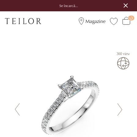
Se încarcă...
Magazine
360 view