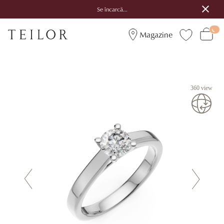
Se încarcă...
Magazine
360 view