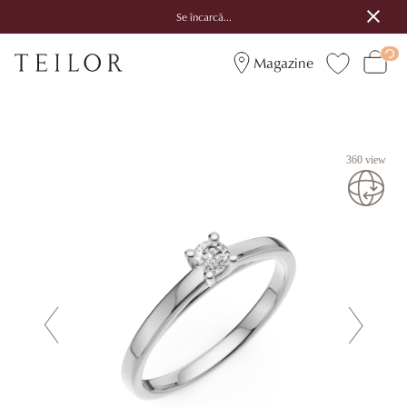
Se încarcă...
Magazine
360 view