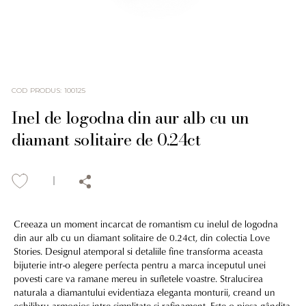
COD PRODUS
:
100125
Inel de logodna din aur alb cu un
diamant solitaire de 0.24ct
Creeaza un moment incarcat de romantism cu inelul de logodna
din aur alb cu un diamant solitaire de 0.24ct, din colectia Love
Stories. Designul atemporal si detaliile fine transforma aceasta
bijuterie intr-o alegere perfecta pentru a marca inceputul unei
povesti care va ramane mereu in sufletele voastre. Stralucirea
naturala a diamantului evidentiaza eleganta monturii, creand un
echilibru armonios intre simplitate si rafinament. Este o piesa gândita