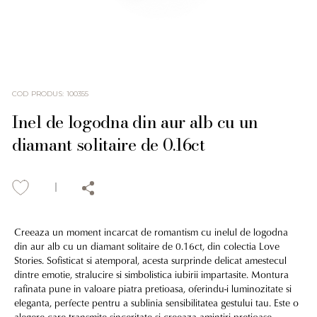
COD PRODUS
:
100355
Inel de logodna din aur alb cu un
diamant solitaire de 0.16ct
Creeaza un moment incarcat de romantism cu inelul de logodna
din aur alb cu un diamant solitaire de 0.16ct, din colectia Love
Stories. Sofisticat si atemporal, acesta surprinde delicat amestecul
dintre emotie, stralucire si simbolistica iubirii impartasite. Montura
rafinata pune in valoare piatra pretioasa, oferindu-i luminozitate si
eleganta, perfecte pentru a sublinia sensibilitatea gestului tau. Este o
alegere care transmite sinceritate si creeaza amintiri pretioase,