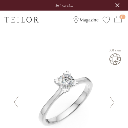
Se încarcă...
Magazine
360 view