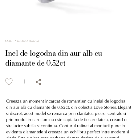
COD PRODUS
:
100767
Inel de logodna din aur alb cu
diamante de 0.52ct
Creeaza un moment incarcat de romantism cu inelul de logodna
din aur alb cu diamante de 0.52ct, din colectia Love Stories. Elegant
si discret, acest model se remarca prin claritatea pietrei centrale si
prin modul in care lumina este captata de fiecare fateta, creand o
stralucire subtila si continua. Conturul rafinat al monturii pune in
evidenta diamantele si creeaza un echilibru perfect intre modern si
clasic. Este o piesa care vorbeste despre dorinta de a construi