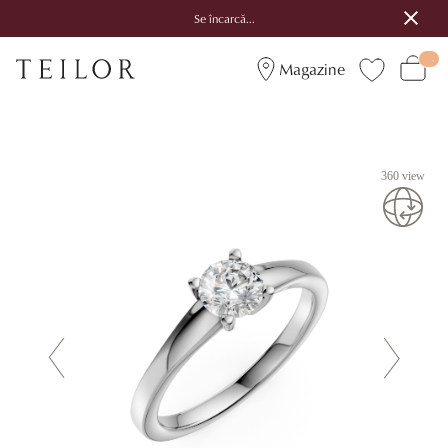
Se încarcă...
Magazine
360 view