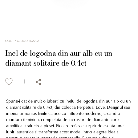
COD PRODUS
:
102283
Inel de logodna din aur alb cu un
diamant solitaire de 0.4ct
Spune-i cat de mult o iubesti cu inelul de logodna din aur alb cu un
diamant solitaire de 0.4ct, din colectia Perpetual Love. Designul sau
imbina armonios liniile clasice cu influente moderne, creand o
montura feminina, completata de incrustari de diamante care
amplifica stralucirea piesei. Fiecare reflexie surprinde esenta unei
iubiri autentice si transforma acest model intr-o alegere ideala
pentru o cerere in casatorie memorabila. Eleganta subtila si