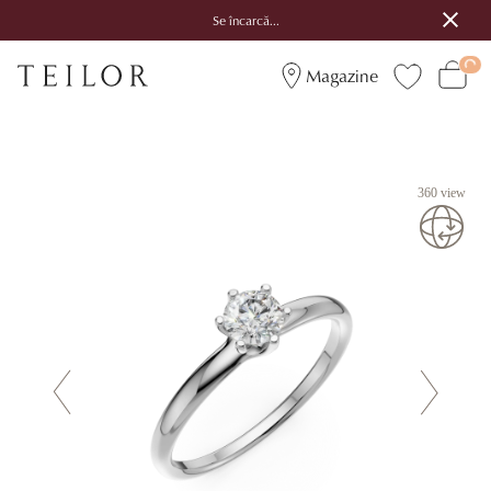
Se încarcă...
Magazine
360 view