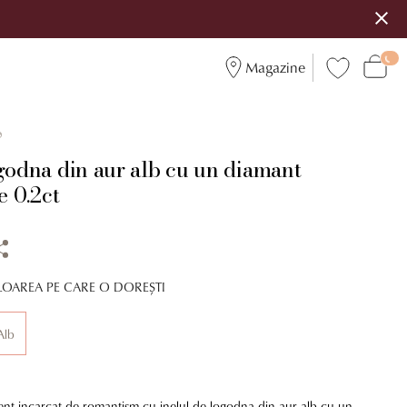
Magazine
9
godna din aur alb cu un diamant
e 0.2ct
LOAREA PE CARE O DOREȘTI
Alb
t incarcat de romantism cu inelul de logodna din aur alb cu un