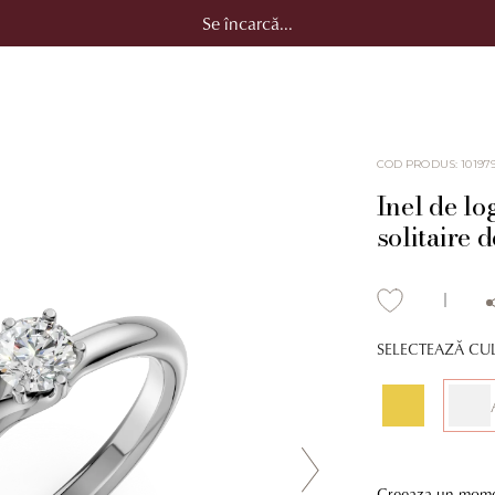
Se încarcă...
COD PRODUS
:
10197
Inel de lo
solitaire d
SELECTEAZĂ CU
Creeaza un momen