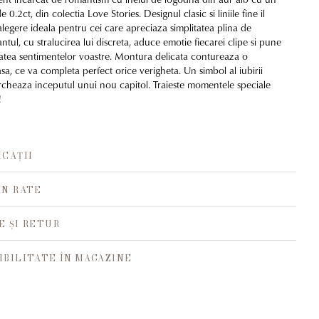
e 0.2ct, din colectia Love Stories. Designul clasic si liniile fine il
alegere ideala pentru cei care apreciaza simplitatea plina de
tul, cu stralucirea lui discreta, aduce emotie fiecarei clipe si pune
itatea sentimentelor voastre. Montura delicata contureaza o
sa, ce va completa perfect orice verigheta. Un simbol al iubirii
cheaza inceputul unui nou capitol. Traieste momentele speciale
!
ICAȚII
ÎN RATE
E ȘI RETUR
IBILITATE ÎN MAGAZINE