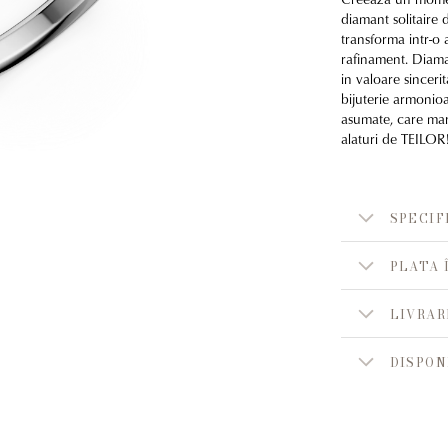
diamant solitaire d
transforma intr-o 
rafinament. Diaman
in valoare sincer
bijuterie armonioa
asumate, care mar
alaturi de TEILOR
SPECIF
PLATA 
LIVRAR
DISPON