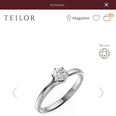
Se încarcă...
Magazine
360 view