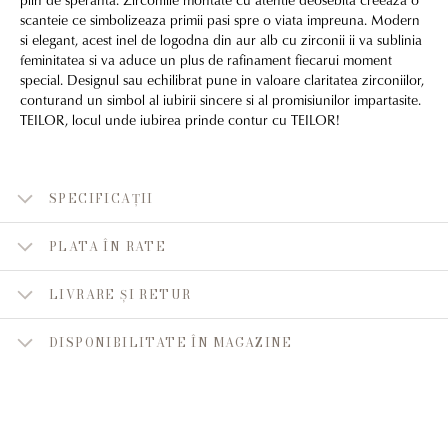
scanteie ce simbolizeaza primii pasi spre o viata impreuna. Modern
si elegant, acest inel de logodna din aur alb cu zirconii ii va sublinia
feminitatea si va aduce un plus de rafinament fiecarui moment
special. Designul sau echilibrat pune in valoare claritatea zirconiilor,
conturand un simbol al iubirii sincere si al promisiunilor impartasite.
TEILOR, locul unde iubirea prinde contur cu TEILOR!
SPECIFICAȚII
PLATA ÎN RATE
LIVRARE ȘI RETUR
DISPONIBILITATE ÎN MAGAZINE