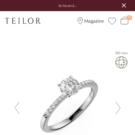
Se încarcă...
Magazine
360 view