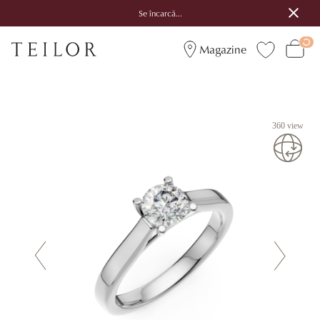
Se încarcă...
Magazine
360 view