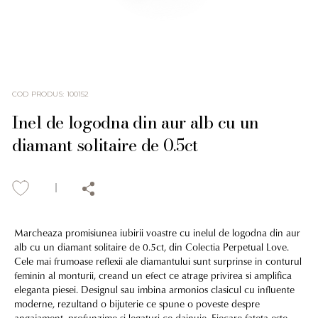
COD PRODUS
:
100152
Inel de logodna din aur alb cu un
diamant solitaire de 0.5ct
Marcheaza promisiunea iubirii voastre cu inelul de logodna din aur
alb cu un diamant solitaire de 0.5ct, din Colectia Perpetual Love.
Cele mai frumoase reflexii ale diamantului sunt surprinse in conturul
feminin al monturii, creand un efect ce atrage privirea si amplifica
eleganta piesei. Designul sau imbina armonios clasicul cu influente
moderne, rezultand o bijuterie ce spune o poveste despre
angajament, profunzime si legaturi ce dainuie. Fiecare fateta este