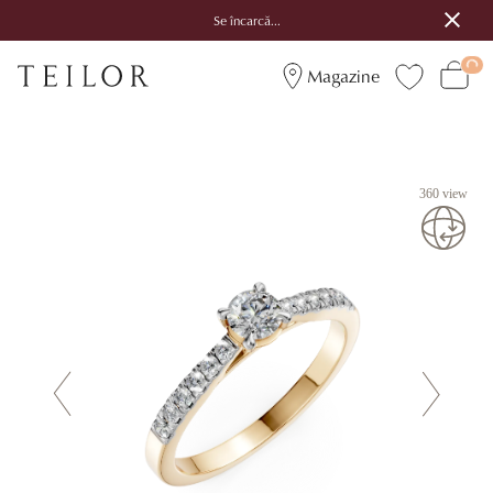
Se încarcă...
Magazine
360 view