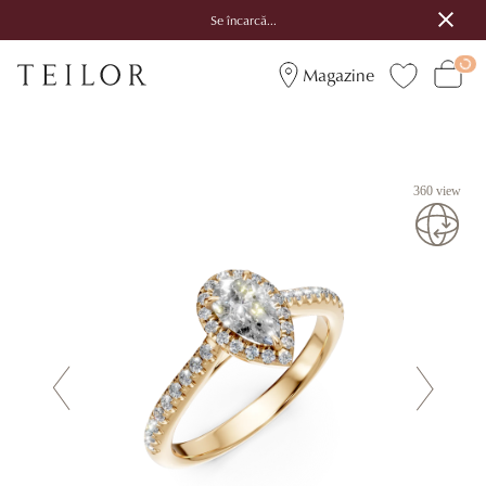
Se încarcă...
Magazine
360 view