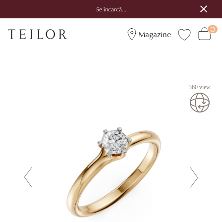
Se încarcă...
Magazine
360 view