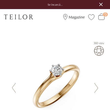
Se încarcă...
Magazine
360 view