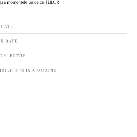
aza momentele unice cu TEILOR!
ICAȚII
ÎN RATE
E ȘI RETUR
IBILITATE ÎN MAGAZINE