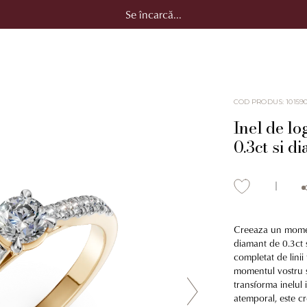
Se încarcă...
COD PRODUS
:
10159
Inel de l
0.3ct si d
Creeaza un momen
diamant de 0.3ct s
completat de linii 
momentul vostru spe
transforma inelul i
atemporal, este cr