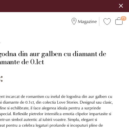
Magazine
0
ogodna din aur galben cu diamant de
iamante de 0.1ct
t incarcat de romantism cu inelul de logodna din aur galben cu
i diamante de 0.1ct, din colectia Love Stories. Designul sau clasic,
fine si echilibrate, il face alegerea ideala pentru a surprinde
cial. Reflexiile pietrelor intensifica emotia clipelor impartasite si
ntr-un simbol autentic al iubirii voastre. Simplu, elegant si
eat pentru a celebra legaturi profunde si inceputuri pline de