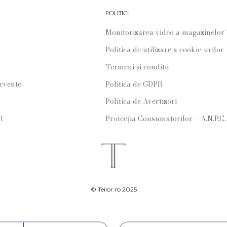
POLITICI
Monitorizarea video a magazinelo
Politica de utilizare a cookie-urilor
Termeni și conditii
ecvente
Politica de GDPR
Politica de Avertizori
R
Protecția Consumatorilor – A.N.P.C.
© Teilor.ro 2025