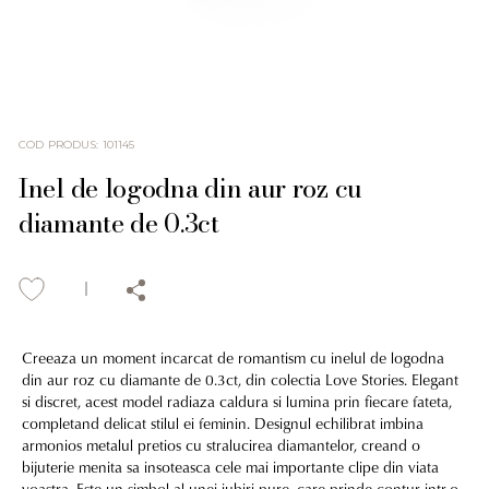
COD PRODUS
:
101145
Inel de logodna din aur roz cu
diamante de 0.3ct
Creeaza un moment incarcat de romantism cu inelul de logodna
din aur roz cu diamante de 0.3ct, din colectia Love Stories. Elegant
si discret, acest model radiaza caldura si lumina prin fiecare fateta,
completand delicat stilul ei feminin. Designul echilibrat imbina
armonios metalul pretios cu stralucirea diamantelor, creand o
bijuterie menita sa insoteasca cele mai importante clipe din viata
voastra. Este un simbol al unei iubiri pure, care prinde contur intr-o