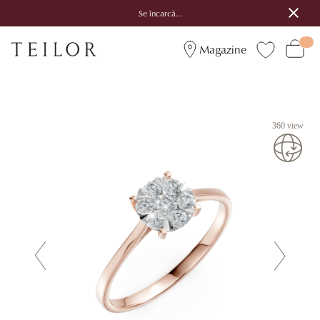
Se încarcă...
Magazine
360 view