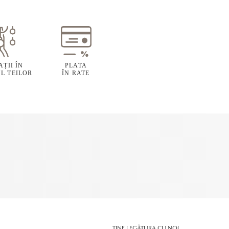
ȚII ÎN
PLATA
L TEILOR
ÎN RATE
ȚINE LEGĂTURA CU NOI