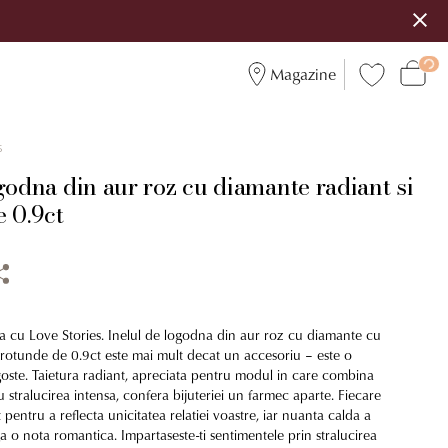
Magazine
5
godna din aur roz cu diamante radiant si
 0.9ct
a cu Love Stories. Inelul de logodna din aur roz cu diamante cu
i rotunde de 0.9ct este mai mult decat un accesoriu – este o
goste. Taietura radiant, apreciata pentru modul in care combina
u stralucirea intensa, confera bijuteriei un farmec aparte. Fiecare
 pentru a reflecta unicitatea relatiei voastre, iar nuanta calda a
 o nota romantica. Impartaseste-ti sentimentele prin stralucirea