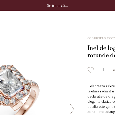
Se încarcă...
COD PRODUS
:
19063
Inel de lo
rotunde de
Celebreaza iubire
taietura radiant s
declaratie de dra
eleganta clasica c
detaliu este gandit
aurului roz adauga