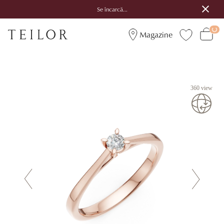
Se încarcă...
Magazine
360 view