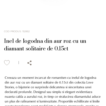
COD PRODUS
:
152852
Inel de logodna din aur roz cu un
diamant solitaire de 0.15ct
Creeaza un moment incarcat de romantism cu inelul de logodna
din aur roz cu un diamant solitaire de 0.15ct din colectia Love
Stories, o bijuterie ce surprinde delicatetea si sinceritatea unei
declaratii profunde. Designul sau simplu si elegant evidentiaza
nuanta calda a aurului roz, in timp ce stralucirea diamantului aduce
un plus de rafinament si luminozitate. Proportiile echilibrate si liniile
curate transforma acest model intr-o alegere atemporala, menita sa