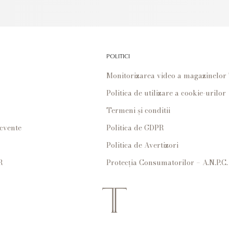
POLITICI
Monitorizarea video a magazinelo
Politica de utilizare a cookie-urilor
Termeni și conditii
ecvente
Politica de GDPR
Politica de Avertizori
R
Protecția Consumatorilor – A.N.P.C.