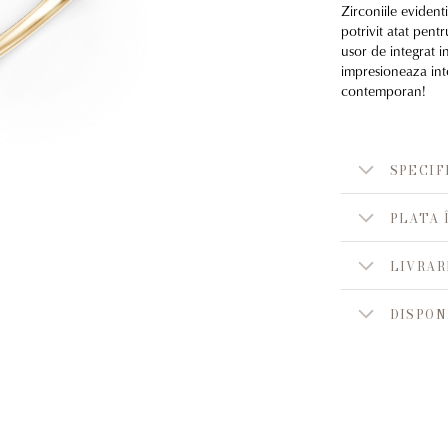
Zirconiile evidenti
potrivit atat pentr
usor de integrat in
impresioneaza into
contemporan!
SPECIF
PLATA 
LIVRAR
DISPON