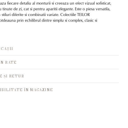
aza fiecare detaliu al monturii si creeaza un efect vizual sofisticat,
u tinute de zi, cat si pentru aparitii elegante. Este o piesa versatila,
 stiluri diferite si combinatii variate. Colectiile TEILOR
tdeauna prin echilibrul dintre simplu si complex, clasic si
ICAȚII
ÎN RATE
E ȘI RETUR
IBILITATE ÎN MAGAZINE