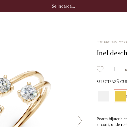
Se încarcă...
COD PRODUS
:
17236
Inel desch
SELECTEAZĂ CU
Poarta bijuteria c
zirconii, unde ref