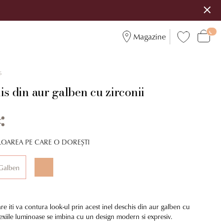
Magazine
6
is din aur galben cu zirconii
LOAREA PE CARE O DOREȘTI
Galben
are iti va contura look-ul prin acest inel deschis din aur galben cu
lexiile luminoase se imbina cu un design modern si expresiv.