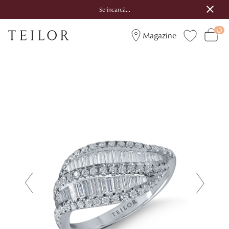
Se încarcă...
Magazine