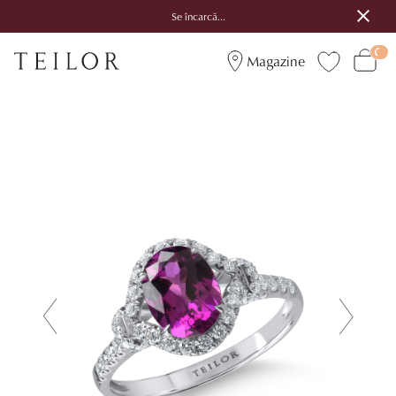
Se încarcă...
Magazine