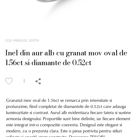
COD PRODUS
:
201179
Inel din aur alb cu granat mov oval de
1.56ct si diamante de 0.52ct
Granatul mov oval de 1.56ct se remarca prin intensitate si
profunzime, fiind completat de diamantele de 0.52ct care adauga
luminozitate si contrast. Aurul alb evidentiaza fiecare fateta si sustine
armonia designului. Proportiile sunt bine definite, iar fiecare element
este integrat intr-o compozitie coerenta. Designul este elegant si
modern, cu o prezenta clara. Este o piesa potrivita pentru stiluri
rafinate si aparitii atent construite. Descopera TEILOR!