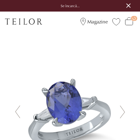
Se încarcă...
Magazine