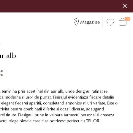
Magazine
7
ur alb
a feminina prin acest inel din aur alb, unde designul rafinat se
ca moderna si usor de purtat. Finisajul evidentiaza fiecare detaliu
 elegant fiecarei aparitii, completand armonios stiluri variate. Este o
trivita pentru combinatii diferite si ocazii diverse, adaugand
arei tinute. Designul pune in valoare farmecul personal si creeaza
acut. Alege piesele care ti se potrivesc perfect cu TEILOR!