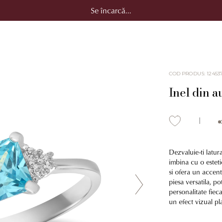
Se încarcă...
COD PRODUS
:
12453
Inel din a
Dezvaluie-ti latur
imbina cu o esteti
si ofera un accent
piesa versatila, po
personalitate fiec
un efect vizual pl