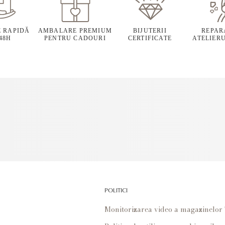
E RAPIDĂ
AMBALARE PREMIUM
BIJUTERII
REPARA
 48H
PENTRU CADOURI
CERTIFICATE
ATELIERU
POLITICI
Monitorizarea video a magazinelo