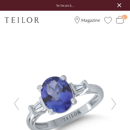
Se încarcă...
Magazine