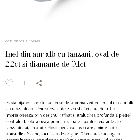
COD PRODUS
:
106866
Inel din aur alb cu tanzanit oval de
2.2ct si diamante de 0.1ct
Exista bijuterii care te cuceresc de la prima vedere. Inelul din aur alb
cu tanzanit cu taietura ovala de 2.2ct si diamante de 0.1ct
impresioneaza prin designul rafinat si stralucirea profunda a pietrei
centrale. Taietura ovala pune in valoare nuantele vibrante ale
tanzanitului, creand reflexii spectaculoase care amintesc de
apusurile africane, locul sau de origine. Diamantele adauga un
accent luminos, completand perfect eleganta metalului pretios.