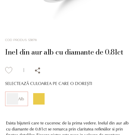
COD PRODUS
:
53878
Inel din aur alb cu diamante de 0.81ct
SELECTEAZĂ CULOAREA PE CARE O DOREȘTI
Alb
Exista bijuterii care te cuceresc de la prima vedere. Inelul din aur alb
cu diamante de 0.81ct se remarca prin claritatea reflexiilor si prin
finetea detaliilor. Fiecare piatra este pusa in valoare de montura