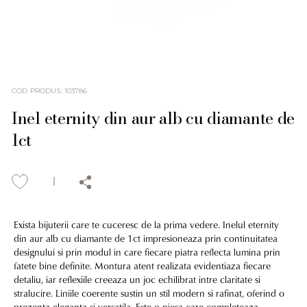
COD PRODUS
:
103786
Inel eternity din aur alb cu diamante de
1ct
Exista bijuterii care te cuceresc de la prima vedere. Inelul eternity
din aur alb cu diamante de 1ct impresioneaza prin continuitatea
designului si prin modul in care fiecare piatra reflecta lumina prin
fatete bine definite. Montura atent realizata evidentiaza fiecare
detaliu, iar reflexiile creeaza un joc echilibrat intre claritate si
stralucire. Liniile coerente sustin un stil modern si rafinat, oferind o
prezenta eleganta si versatila. Este o piesa care completeaza