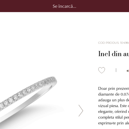
Se încarcă...
COD PRODUS
:
10498
Inel din a
Doar prin prezenta
diamante de 0.07ct
adauga un plus de
vizual piesa. Este 
elegante, oferind 
completa stilul pe
exprima-te prin a