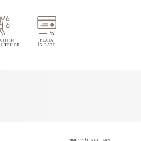
ȚII ÎN
PLATA
L TEILOR
ÎN RATE
ȚINE LEGĂTURA CU NOI