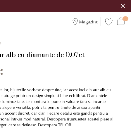
Magazine
4
ur alb cu diamante de 0.07ct
 lor, bijuteriile vorbesc despre tine, iar acest inel din aur alb cu
 atrage printr-un design simplu si bine echilibrat. Diamantele
 luminozitate, iar montura le pune in valoare fara sa incarce
o alegere versatila, potrivita pentru tinute de zi sau aparitii
un accent discret, dar clar. Fiecare detaliu este gandit pentru a
rsonal intr-un mod natural. Descopera frumusetea acestei piese si
legeri care te definesc. Descopera TEILOR!