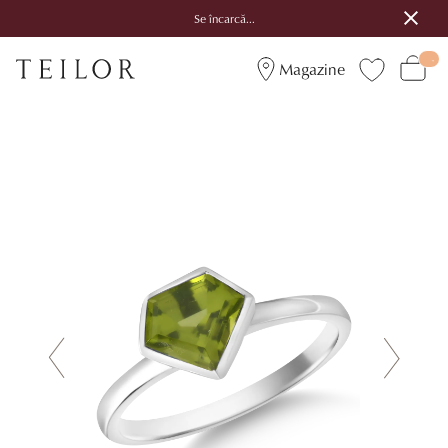
Se încarcă...
Magazine