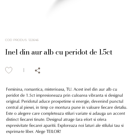
COD PRODUS
:
122646
Inel din aur alb cu peridot de 1.5ct
Feminina, romantica, misterioasa, TU. Acest inel din aur alb cu
peridot de 1.5ct impresioneaza prin culoarea vibranta si designul
original. Peridotul aduce prospetime si energie, devenind punctul
central al piesei, in timp ce montura pune in valoare fiecare detaliu.
Este o alegere care completeaza stiluri variate si adauga un accent
distinct fiecarei tinute. Designul atrage fara efort si ofera
expresivitate fiecarei aparitii. Exploreaza noi laturi ale stilului tau si
exprima-te liber. Alege TEILOR!