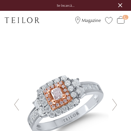
Se încarcă...
Magazine