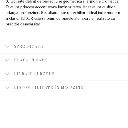
0.15ct este definit de perfectiune geometrica si armonie cromatica.
Taietura princess accentueaza luminozitatea, iar taietura cushion
adauga profunzime. Rezultatul este un echilibru ideal intre modern
si clasic. TEILOR este sinonim cu piesele atemporale, realizate cu
precizie desavarsita!
SPECIFICAȚII
PLATA ÎN RATE
LIVRARE ȘI RETUR
DISPONIBILITATE ÎN MAGAZINE