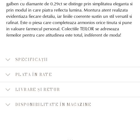
galben cu diamante de 0.29ct se distinge prin simplitatea eleganta si
prin modul in care piatra reflecta lumina. Montura atent realizata
evidentiaza fiecare detaliu, iar liniile coerente sustin un stil versatil si
rafinat. Este o piesa care completeaza armonios orice tinuta si pune
in valoare farmecul personal. Colectiile TEILOR se adreseaza
femeilor pentru care atitudinea este totul, indiferent de moda!
SPECIFICAȚII
PLATA ÎN RATE
LIVRARE ȘI RETUR
DISPONIBILITATE ÎN MAGAZINE