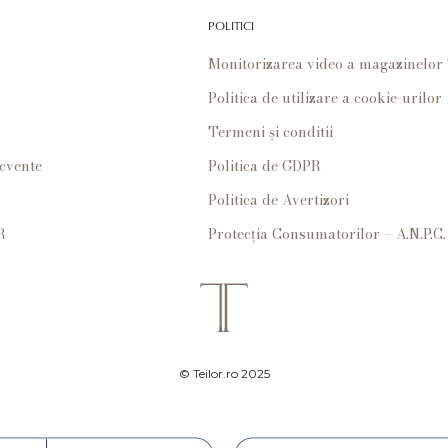
POLITICI
Monitorizarea video a magazinelo
Politica de utilizare a cookie-urilor
Termeni și conditii
ecvente
Politica de GDPR
Politica de Avertizori
R
Protecția Consumatorilor – A.N.P.C.
© Teilor.ro 2025