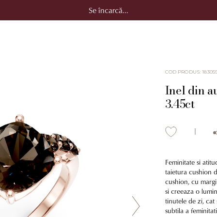
Se încarcă...
COD PRODUS
:
18305
Inel din a
3.45ct
Feminitate si atit
taietura cushion d
cushion, cu margin
si creeaza o lumin
tinutele de zi, cat
subtila a feminita