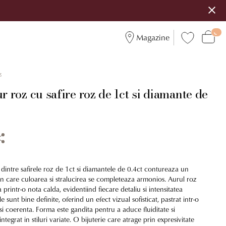
Magazine
3
ur roz cu safire roz de 1ct si diamante de
 dintre safirele roz de 1ct si diamantele de 0.4ct contureaza un
 in care culoarea si stralucirea se completeaza armonios. Aurul roz
 printr-o nota calda, evidentiind fiecare detaliu si intensitatea
le sunt bine definite, oferind un efect vizual sofisticat, pastrat intr-o
i coerenta. Forma este gandita pentru a aduce fluiditate si
ntegrat in stiluri variate. O bijuterie care atrage prin expresivitate