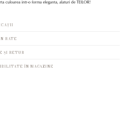
rta culoarea intr-o forma eleganta, alaturi de TEILOR!
ICAȚII
ÎN RATE
E ȘI RETUR
IBILITATE ÎN MAGAZINE