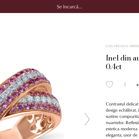
Se încarcă...
COD PRODUS
:
19878
Inel din a
0.4ct
Contrastul delicat
design echilibrat,
sustine compozitia
nuantelor. Reflexii
estetica moderna s
eleganta, usor de i