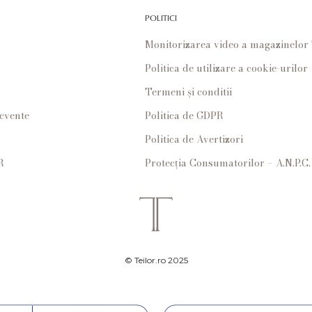
POLITICI
Monitorizarea video a magazinelo
Politica de utilizare a cookie-urilor
Termeni și conditii
ecvente
Politica de GDPR
Politica de Avertizori
R
Protecția Consumatorilor – A.N.P.C.
© Teilor.ro 2025