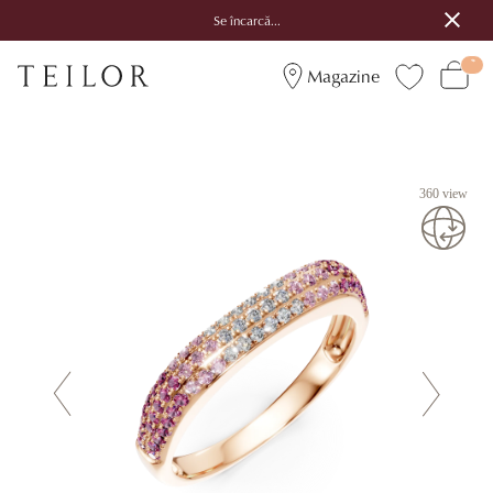
Se încarcă...
Magazine
360 view