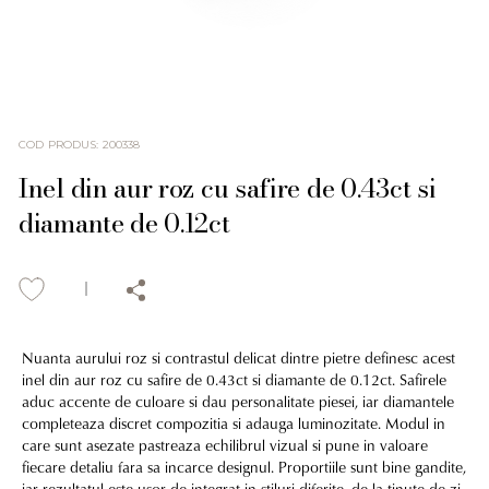
COD PRODUS
:
200338
Inel din aur roz cu safire de 0.43ct si
diamante de 0.12ct
Nuanta aurului roz si contrastul delicat dintre pietre definesc acest
inel din aur roz cu safire de 0.43ct si diamante de 0.12ct. Safirele
aduc accente de culoare si dau personalitate piesei, iar diamantele
completeaza discret compozitia si adauga luminozitate. Modul in
care sunt asezate pastreaza echilibrul vizual si pune in valoare
fiecare detaliu fara sa incarce designul. Proportiile sunt bine gandite,
iar rezultatul este usor de integrat in stiluri diferite, de la tinute de zi