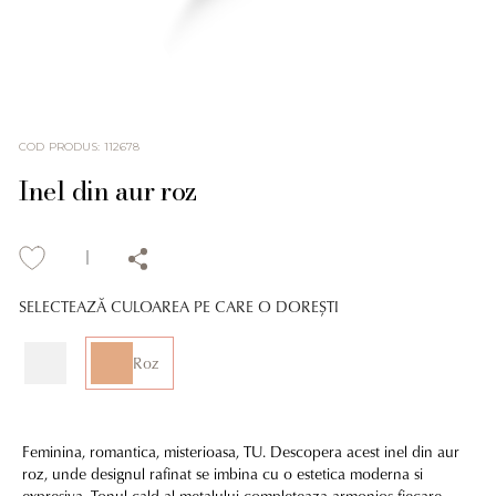
COD PRODUS
:
112678
Inel din aur roz
SELECTEAZĂ CULOAREA PE CARE O DOREȘTI
Roz
Feminina, romantica, misterioasa, TU. Descopera acest inel din aur
roz, unde designul rafinat se imbina cu o estetica moderna si
expresiva. Tonul cald al metalului completeaza armonios fiecare