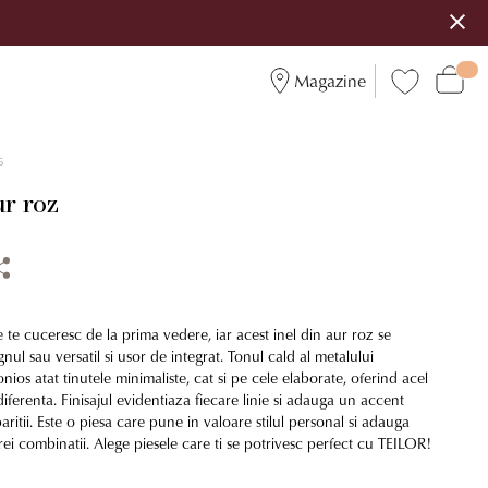
Magazine
6
ur roz
re te cuceresc de la prima vedere, iar acest inel din aur roz se
nul sau versatil si usor de integrat. Tonul cald al metalului
os atat tinutele minimaliste, cat si pe cele elaborate, oferind acel
diferenta. Finisajul evidentiaza fiecare linie si adauga un accent
aritii. Este o piesa care pune in valoare stilul personal si adauga
arei combinatii. Alege piesele care ti se potrivesc perfect cu TEILOR!