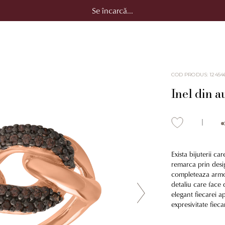
Se încarcă...
COD PRODUS
:
12454
Inel din a
Exista bijuterii ca
remarca prin desig
completeaza armoni
detaliu care face 
elegant fiecarei ap
expresivitate fiec