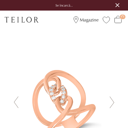
Se încarcă...
Magazine