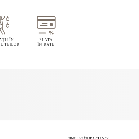
ȚII ÎN
PLATA
L TEILOR
ÎN RATE
ȚINE LEGĂTURA CU NOI