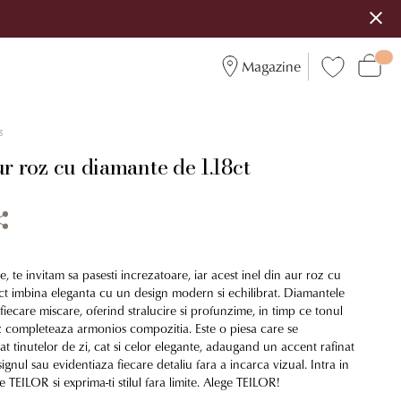
Magazine
3
ur roz cu diamante de 1.18ct
e, te invitam sa pasesti increzatoare, iar acest inel din aur roz cu
t imbina eleganta cu un design modern si echilibrat. Diamantele
 fiecare miscare, oferind stralucire si profunzime, in timp ce tonul
oz completeaza armonios compozitia. Este o piesa care se
t tinutelor de zi, cat si celor elegante, adaugand un accent rafinat
signul sau evidentiaza fiecare detaliu fara a incarca vizual. Intra in
TEILOR si exprima-ti stilul fara limite. Alege TEILOR!