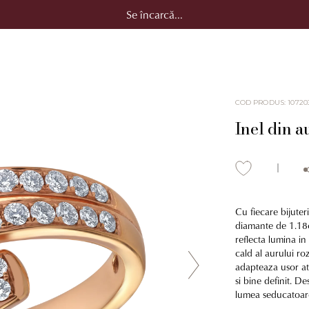
Se încarcă...
COD PRODUS
:
10720
Inel din a
Cu fiecare bijuteri
diamante de 1.18c
reflecta lumina in
cald al aurului r
adapteaza usor ata
si bine definit. De
lumea seducatoare 