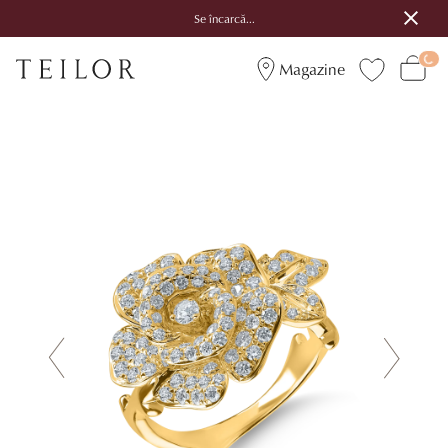
Se încarcă...
Magazine