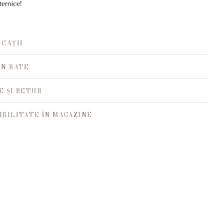
ternice!
ICAȚII
ÎN RATE
E ȘI RETUR
IBILITATE ÎN MAGAZINE