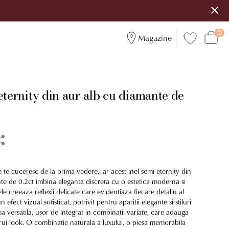
Magazine
5
eternity din aur alb cu diamante de
re te cuceresc de la prima vedere, iar acest inel semi eternity din
te de 0.2ct imbina eleganta discreta cu o estetica moderna si
le creeaza reflexii delicate care evidentiaza fiecare detaliu al
 efect vizual sofisticat, potrivit pentru aparitii elegante si stiluri
esa versatila, usor de integrat in combinatii variate, care adauga
arui look. O combinatie naturala a luxului, o piesa memorabila