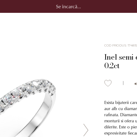
Se încarcă...
COD PRODUS
:
17481
Inel semi 
0.2ct
Exista bijuterii ca
aur alb cu diaman
rafinata. Diamante
monturii si ofera un
diferite. Este o pi
expresivitate fiec