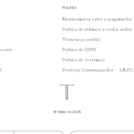
POLITICI
Monitorizarea video a magazinelo
Politica de utilizare a cookie-urilor
Termeni și conditii
ecvente
Politica de GDPR
Politica de Avertizori
R
Protecția Consumatorilor – A.N.P.C.
© Teilor.ro 2025