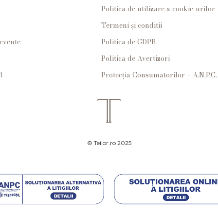
Politica de utilizare a cookie-urilor
Termeni și conditii
ecvente
Politica de GDPR
Politica de Avertizori
R
Protecția Consumatorilor – A.N.P.C.
© Teilor.ro 2025