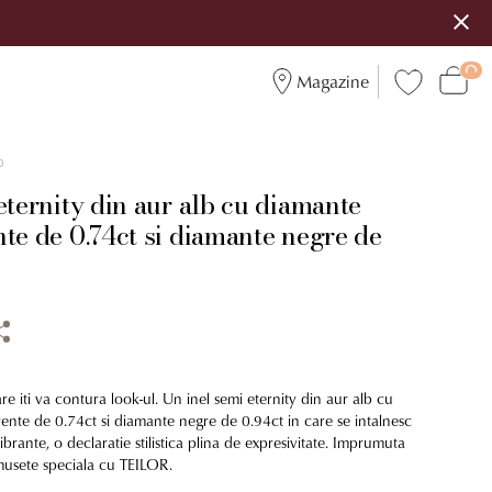
Magazine
0
eternity din aur alb cu diamante
te de 0.74ct si diamante negre de
are iti va contura look-ul. Un inel semi eternity din aur alb cu
ente de 0.74ct si diamante negre de 0.94ct in care se intalnesc
vibrante, o declaratie stilistica plina de expresivitate. Imprumuta
umusete speciala cu TEILOR.