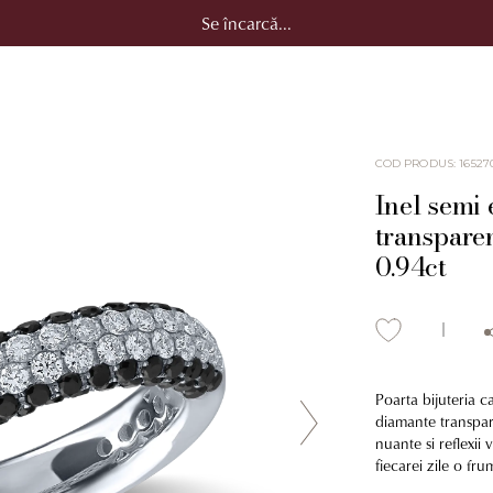
Se încarcă...
COD PRODUS
:
16527
Inel semi 
transparen
0.94ct
Poarta bijuteria c
diamante transpar
nuante si reflexii 
fiecarei zile o fr