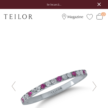
Se încarcă...
Magazine