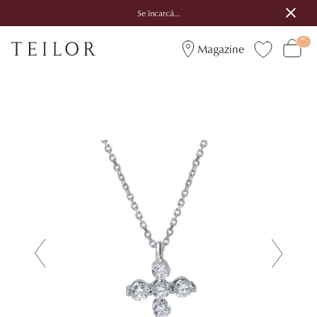
Se încarcă...
Magazine