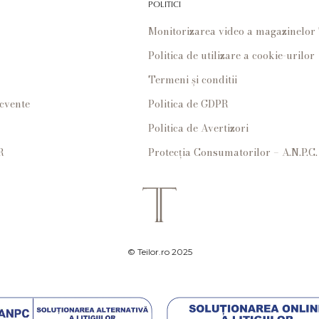
POLITICI
Monitorizarea video a magazinelo
Politica de utilizare a cookie-urilor
Termeni și conditii
ecvente
Politica de GDPR
Politica de Avertizori
R
Protecția Consumatorilor – A.N.P.C.
© Teilor.ro 2025