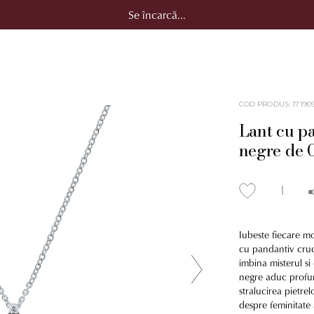
Se încarcă...
COD PRODUS
:
17190
Lant cu p
negre de 0
Iubeste fiecare mom
cu pandantiv cruc
imbina misterul si
negre aduc profunz
stralucirea pietrel
despre feminitate 