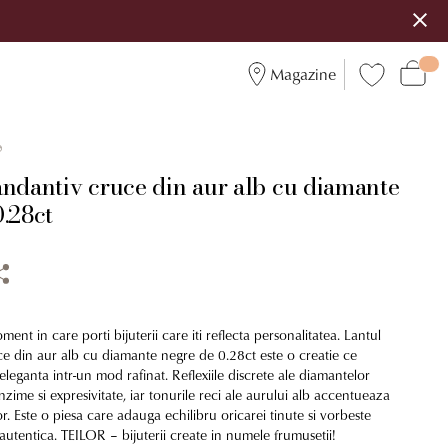
Magazine
9
andantiv cruce din aur alb cu diamante
.28ct
ent in care porti bijuterii care iti reflecta personalitatea. Lantul
e din aur alb cu diamante negre de 0.28ct este o creatie ce
 eleganta intr-un mod rafinat. Reflexiile discrete ale diamantelor
ime si expresivitate, iar tonurile reci ale aurului alb accentueaza
or. Este o piesa care adauga echilibru oricarei tinute si vorbeste
autentica. TEILOR – bijuterii create in numele frumusetii!