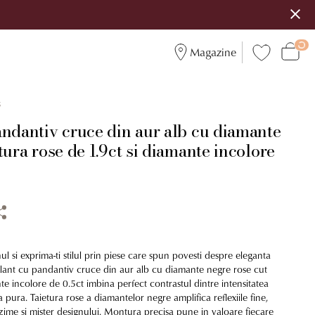
Magazine
3
andantiv cruce din aur alb cu diamante
tura rose de 1.9ct si diamante incolore
nul si exprima-ti stilul prin piese care spun povesti despre eleganta
t lant cu pandantiv cruce din aur alb cu diamante negre rose cut
te incolore de 0.5ct imbina perfect contrastul dintre intensitatea
ea pura. Taietura rose a diamantelor negre amplifica reflexiile fine,
me si mister designului. Montura precisa pune in valoare fiecare