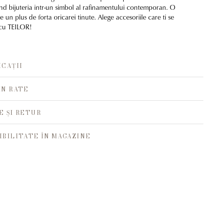
and bijuteria intr-un simbol al rafinamentului contemporan. O
 un plus de forta oricarei tinute. Alege accesoriile care ti se
 cu TEILOR!
ICAȚII
ÎN RATE
E ȘI RETUR
IBILITATE ÎN MAGAZINE