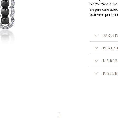
piatra, transform
alegere care aduce
potrivesc perfect
SPECIF
PLATA 
LIVRAR
DISPON