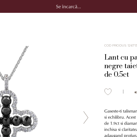
Se încarcă...
COD PRODUS
:
12671
Lant cu p
negre taie
de 0.5ct
Gaseste-ti talisma
si echilibru. Aces
de 1.9ct si diaman
inchisa si claritat
adaugand profunzi