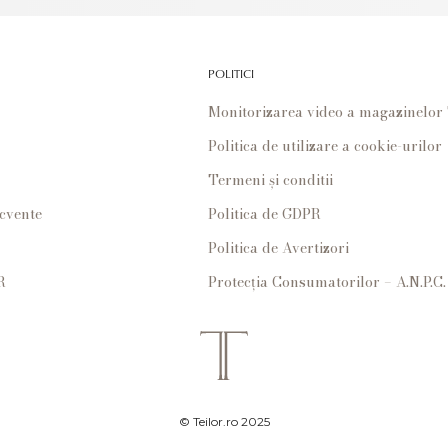
POLITICI
Monitorizarea video a magazinelo
Politica de utilizare a cookie-urilor
Termeni și conditii
ecvente
Politica de GDPR
Politica de Avertizori
R
Protecția Consumatorilor – A.N.P.C.
© Teilor.ro 2025