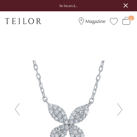
Se încarcă...
Magazine