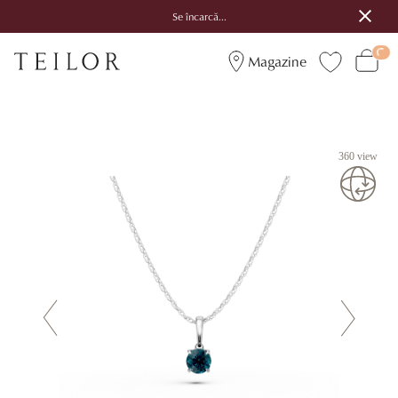
Se încarcă...
Magazine
360 view