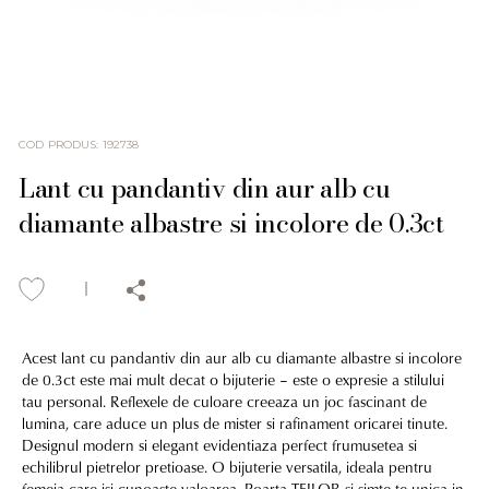
COD PRODUS
:
192738
Lant cu pandantiv din aur alb cu
diamante albastre si incolore de 0.3ct
Acest lant cu pandantiv din aur alb cu diamante albastre si incolore
de 0.3ct este mai mult decat o bijuterie – este o expresie a stilului
tau personal. Reflexele de culoare creeaza un joc fascinant de
lumina, care aduce un plus de mister si rafinament oricarei tinute.
Designul modern si elegant evidentiaza perfect frumusetea si
echilibrul pietrelor pretioase. O bijuterie versatila, ideala pentru
femeia care isi cunoaste valoarea. Poarta TEILOR si simte-te unica in