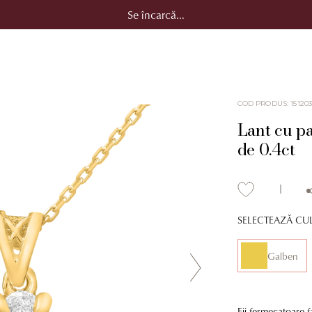
Se încarcă...
COD PRODUS
:
15120
Lant cu p
de 0.4ct
SELECTEAZĂ CU
Galben
Fii fermecatoare f