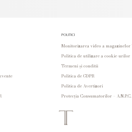
POLITICI
Monitorizarea video a magazinelo
Politica de utilizare a cookie-urilor
Termeni și conditii
ecvente
Politica de GDPR
Politica de Avertizori
R
Protecția Consumatorilor – A.N.P.C.