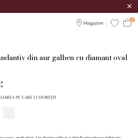
Magazine
3
andantiv din aur galben cu diamant oval
LOAREA PE CARE O DOREȘTI
ara prea mult efort. Un design rafinat si detalii minutioase imbinate