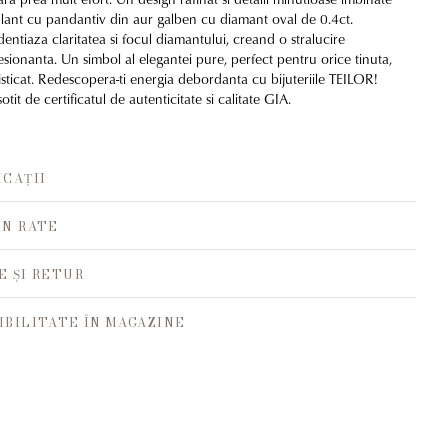
 lant cu pandantiv din aur galben cu diamant oval de 0.4ct.
dentiaza claritatea si focul diamantului, creand o stralucire
esionanta. Un simbol al elegantei pure, perfect pentru orice tinuta,
fisticat. Redescopera-ti energia debordanta cu bijuteriile TEILOR!
tit de certificatul de autenticitate si calitate GIA.
ICAȚII
ÎN RATE
E ȘI RETUR
IBILITATE ÎN MAGAZINE