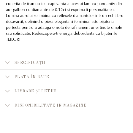
cucerita de frumusetea captivanta a acestui lant cu pandantiv din
aur galben cu diamante de 0.12ct si exprima-ti personalitatea.
Lumina aurului se imbina cu reflexele diamantelor intr-un echilibru
desavarsit, definind o piesa eleganta si feminina. Este bijuteria
perfecta pentru a adauga o nota de rafinament unei tinute simple
sau sofisticate. Redescopera-ti energia debordanta cu bijuteriile
TEILOR!
SPECIFICAȚII
PLATA ÎN RATE
LIVRARE ȘI RETUR
DISPONIBILITATE ÎN MAGAZINE